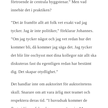
a
förtroende är centrala byggstenar.” Men vad
n
innebär det i praktiken?
d
”Det är framför allt att folk vet exakt vad jag
e
tycker. Jag är inte politiker,” förklarar Johannes.
r
”Om jag tycker något och jag vet redan hur det
,
kommer bli, då kommer jag säga det. Jag tycker
P
det blir lite oschysst mot dina kollegor när allt ska
o
diskuteras fast du egentligen redan har bestämt
k
dig. Det skapar otydlighet.”
a
Det handlar inte om auktoritet för auktoritetens
y
skull. Snarare om att vara ärlig mot teamet och
o
respektera deras tid. ”I huvudsak kommer de
k