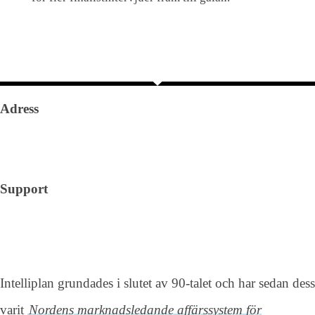
Adress
Kungsgatan 26, 4tr
111 35 Stockholm
Support
+46 (0)8 600 90 20
support@intelliplan.se
Intelliplan grundades i slutet av 90-talet och har sedan dess
varit
Nordens marknadsledande affärssystem för