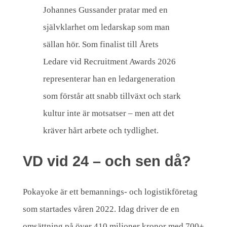
s
Johannes Gussander pratar med en
t
självklarhet om ledarskap som man
a
sällan hör. Som finalist till Årets
r
Ledare vid Recruitment Awards 2026
k
representerar han en ledargeneration
som förstår att snabb tillväxt och stark
k
kultur inte är motsatser – men att det
u
kräver hårt arbete och tydlighet.
l
t
VD vid 24 – och sen då?
u
r
Pokayoke är ett bemannings- och logistikföretag
i
som startades våren 2022. Idag driver de en
s
omsättning på över 410 miljoner kronor med 700+