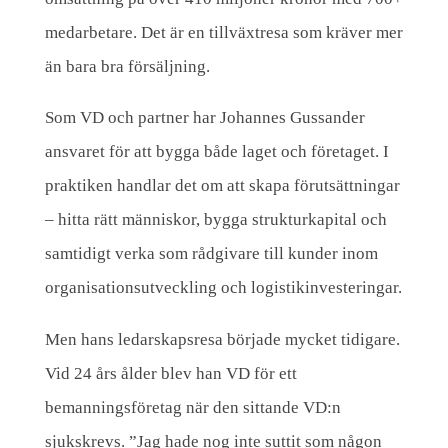
n
medarbetare. Det är en tillväxtresa som kräver mer
a
än bara bra försäljning.
b
Som VD och partner har Johannes Gussander
b
ansvaret för att bygga både laget och företaget. I
t
praktiken handlar det om att skapa förutsättningar
i
– hitta rätt människor, bygga strukturkapital och
l
samtidigt verka som rådgivare till kunder inom
l
organisationsutveckling och logistikinvesteringar.
v
ä
Men hans ledarskapsresa började mycket tidigare.
x
Vid 24 års ålder blev han VD för ett
t
bemanningsföretag när den sittande VD:n
sjukskrevs. ”Jag hade nog inte suttit som någon