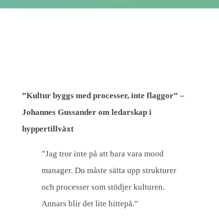
S
å
s
”Kultur byggs med processer, inte flaggor” –
k
Johannes Gussander om ledarskap i
a
hyppertillväxt
p
”Jag tror inte på att bara vara mood
a
manager. Du måste sätta upp strukturer
r
och processer som stödjer kulturen.
d
Annars blir det lite hittepå.”
u