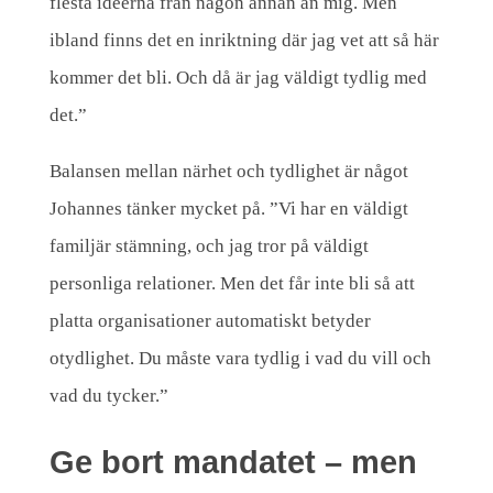
flesta idéerna från någon annan än mig. Men
e
ibland finns det en inriktning där jag vet att så här
kommer det bli. Och då är jag väldigt tydlig med
det.”
Balansen mellan närhet och tydlighet är något
Johannes tänker mycket på. ”Vi har en väldigt
familjär stämning, och jag tror på väldigt
personliga relationer. Men det får inte bli så att
platta organisationer automatiskt betyder
otydlighet. Du måste vara tydlig i vad du vill och
vad du tycker.”
Ge bort mandatet – men