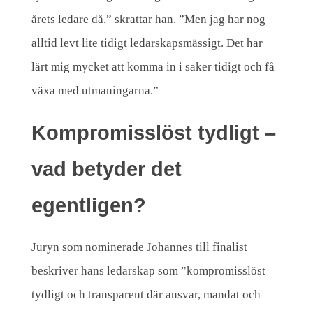
–
årets ledare då,” skrattar han. ”Men jag har nog
J
alltid levt lite tidigt ledarskapsmässigt. Det har
o
lärt mig mycket att komma in i saker tidigt och få
h
växa med utmaningarna.”
a
n
Kompromisslöst tydligt –
n
vad betyder det
e
s
egentligen?
G
u
Juryn som nominerade Johannes till finalist
s
beskriver hans ledarskap som ”kompromisslöst
s
tydligt och transparent där ansvar, mandat och