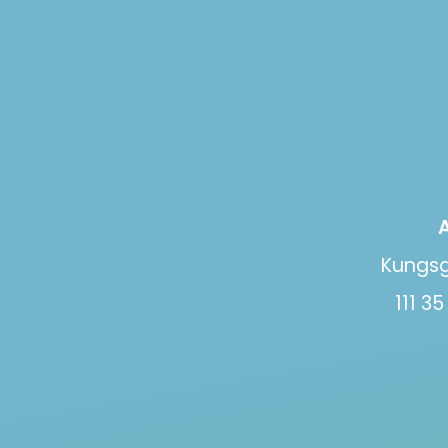
Kungsg
111 3