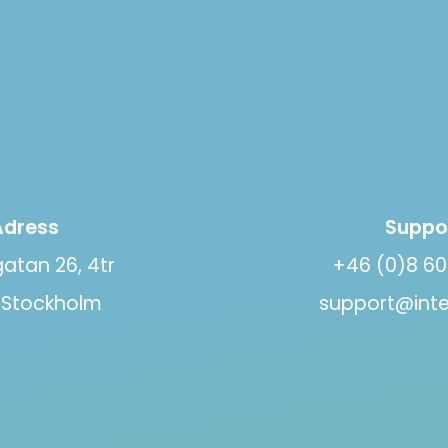
Adress
Suppo
atan 26, 4tr
+46 (0)8 60
5 Stockholm
support@intel