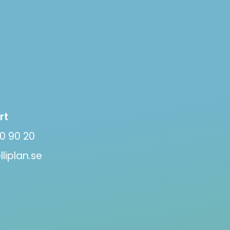
rt
0 90 20
liplan.se