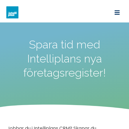
intelliplan.se
Spara tid med
Intelliplans nya
företagsregister!
Jobbar du i Intelliplans CRM? Skapar du