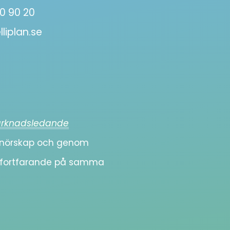
0 90 20
liplan.se
rknadsledande
prenörskap och genom
i fortfarande på samma