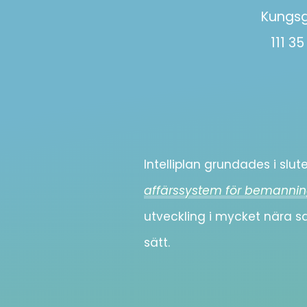
Kungsg
111 3
Intelliplan grundades i slu
affärssystem för bemannin
utveckling i mycket nära 
sätt.