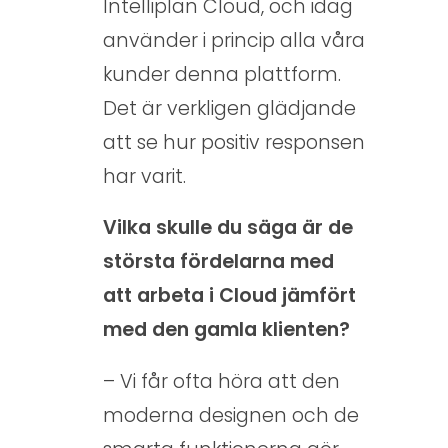
Intelliplan Cloud, och idag
e
använder i princip alla våra
n
kunder denna plattform.
u
Det är verkligen glädjande
t
att se hur positiv responsen
f
har varit.
ö
r
Vilka skulle du säga är de
I
största fördelarna med
att arbeta i Cloud jämfört
n
med den gamla klienten?
t
e
– Vi får ofta höra att den
l
moderna designen och de
l