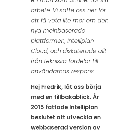
en man som brinner för sitt
o
arbete. Vi satte oss ner för
w
att få veta lite mer om den
s
nya molnbaserade
t
plattformen, Intelliplan
i
Cloud, och diskuterade allt
l
från tekniska fördelar till
l
användarnas respons.
m
o
Hej Fredrik, låt oss börja
l
med en tillbakablick. År
n
2015 fattade Intelliplan
e
beslutet att utveckla en
t
webbaserad version av