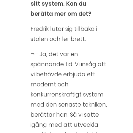
–
sitt system. Kan du
s
berätta mer om det?
å
Fredrik lutar sig tillbaka i
s
stolen och ler brett.
e
¬– Ja, det var en
r
spännande tid. Vi insåg att
f
vi behövde erbjuda ett
r
modernt och
a
konkurrenskraftigt system
m
med den senaste tekniken,
t
berättar han. Så vi satte
i
igång med att utveckla
d