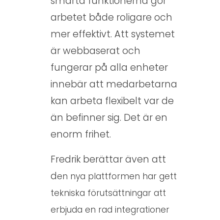
smarta funktionerna gör
i
arbetet både roligare och
p
mer effektivt. Att systemet
l
är webbaserat och
a
fungerar på alla enheter
n
innebär att medarbetarna
C
kan arbeta flexibelt var de
l
än befinner sig. Det är en
o
enorm frihet.
u
Fredrik berättar även att
d
d
en nya plattformen har gett
tekniska förutsättningar att
erbjuda en rad integrationer