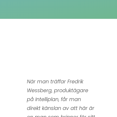
F
r
å
n
W
När man träffar Fredrik
i
Wessberg, produktägare
på Intelliplan, får man
n
direkt känslan av att här är
d